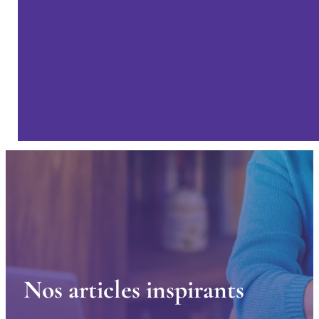
N
o
s
a
r
t
i
c
l
e
s
i
n
s
p
i
r
a
n
t
s