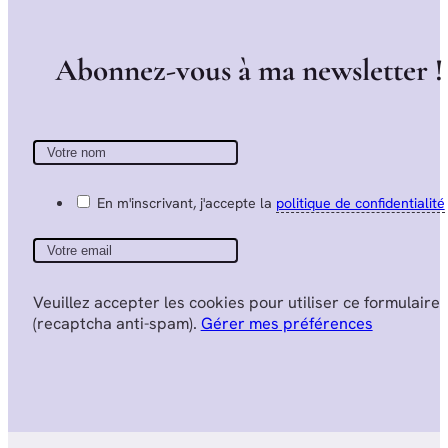
A
b
o
n
n
e
z
-
v
o
u
s
à
m
a
n
e
w
s
l
e
t
t
e
r
!
En m'inscrivant, j'accepte la
politique de confidentialité
Veuillez accepter les cookies pour utiliser ce formulaire
(recaptcha anti-spam).
Gérer mes préférences