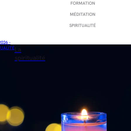
FORMATION
MÉDITATION
SPIRITUALITÉ
2026 -
TUALITÉ
La
spiritualité