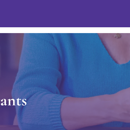
r
a
n
t
s