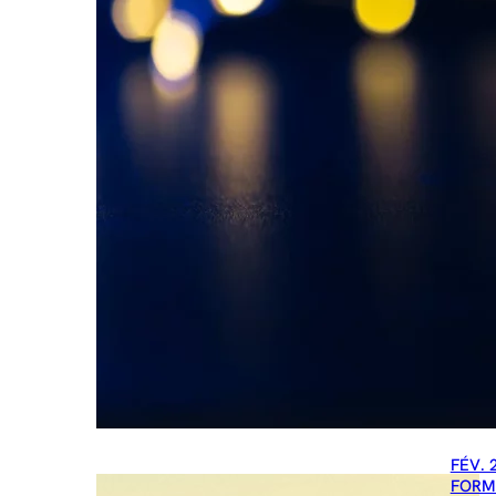
FÉV. 
FORM