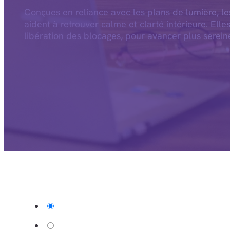
Conçues en reliance avec les plans de lumière, l
aident à retrouver calme et clarté intérieure. Elle
libération des blocages, pour avancer plus serein