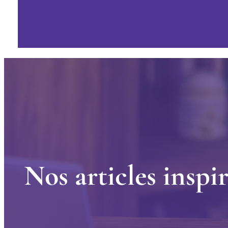
N
o
s
a
r
t
i
c
l
e
s
i
n
s
p
i