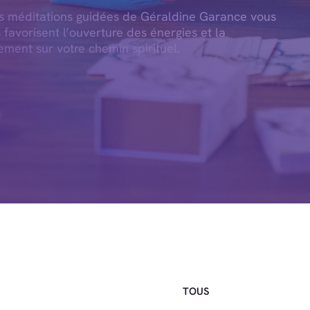
es méditations guidées de Géraldine Garance vous
s favorisent l’ouverture des énergies et la
ement sur votre chemin spirituel.
TOUS