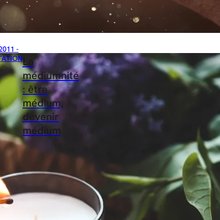
2011 -
TATION
La
médiumnité
: être
médium,
devenir
médium