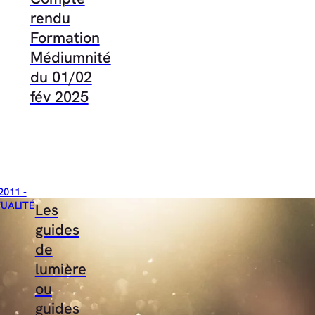
rendu
Formation
Médiumnité
du 01/02
fév 2025
2011 -
TUALITÉ
Les
guides
de
lumière
ou
guides