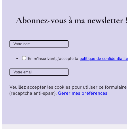
A
b
o
n
n
e
z
-
v
o
u
s
à
m
a
n
e
w
s
l
e
t
t
e
r
!
En m'inscrivant, j'accepte la
politique de confidentialité
Veuillez accepter les cookies pour utiliser ce formulaire
(recaptcha anti-spam).
Gérer mes préférences