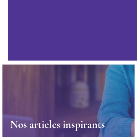
N
o
s
a
r
t
i
c
l
e
s
i
n
s
p
i
r
a
n
t
s