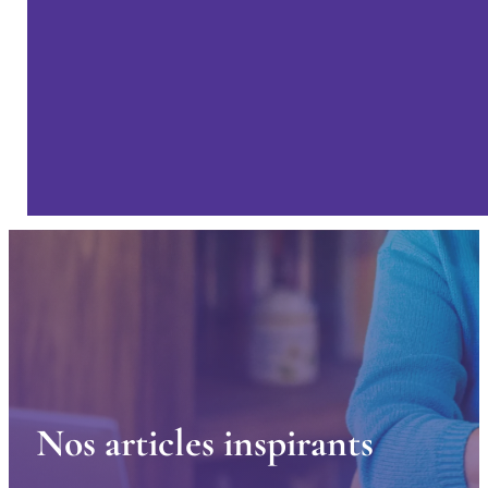
N
o
s
a
r
t
i
c
l
e
s
i
n
s
p
i
r
a
n
t
s