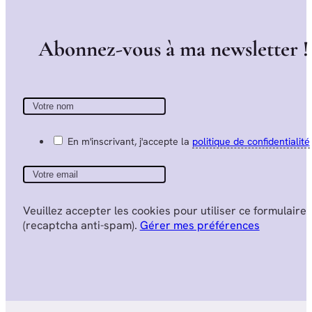
A
b
o
n
n
e
z
-
v
o
u
s
à
m
a
n
e
w
s
l
e
t
t
e
r
!
En m'inscrivant, j'accepte la
politique de confidentialité
Veuillez accepter les cookies pour utiliser ce formulaire
(recaptcha anti-spam).
Gérer mes préférences