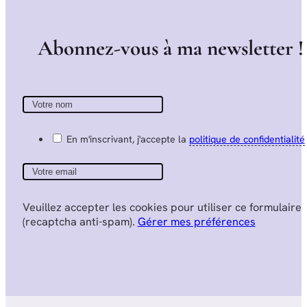
A
b
o
n
n
e
z
-
v
o
u
s
à
m
a
n
e
w
s
l
e
t
t
e
r
!
En m'inscrivant, j'accepte la
politique de confidentialité
Veuillez accepter les cookies pour utiliser ce formulaire
(recaptcha anti-spam).
Gérer mes préférences