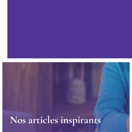
N
o
s
a
r
t
i
c
l
e
s
i
n
s
p
i
r
a
n
t
s