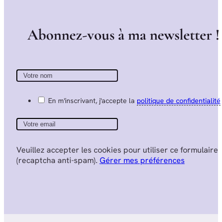
A
b
o
n
n
e
z
-
v
o
u
s
à
m
a
n
e
w
s
l
e
t
t
e
r
!
En m'inscrivant, j'accepte la
politique de confidentialité
Veuillez accepter les cookies pour utiliser ce formulaire
(recaptcha anti-spam).
Gérer mes préférences