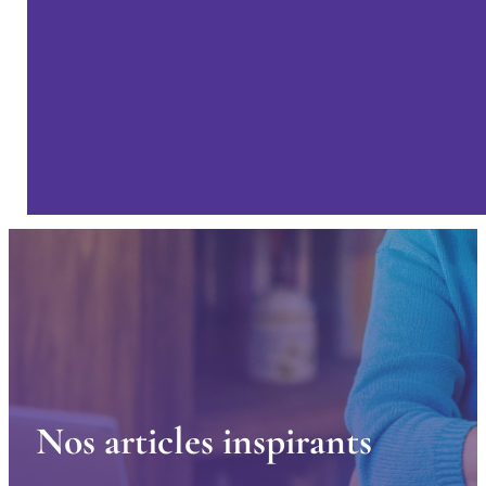
N
o
s
a
r
t
i
c
l
e
s
i
n
s
p
i
r
a
n
t
s