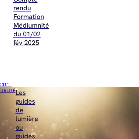
rendu
Formation
Médiumnité
du 01/02
fév 2025
2011 -
TUALITÉ
Les
guides
de
lumière
ou
guides