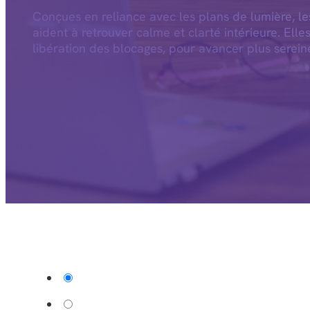
Conçues en reliance avec les plans de lumière, l
aident à retrouver calme et clarté intérieure. Elle
libération des blocages, pour avancer plus serein