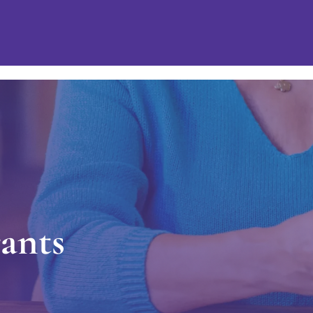
r
a
n
t
s