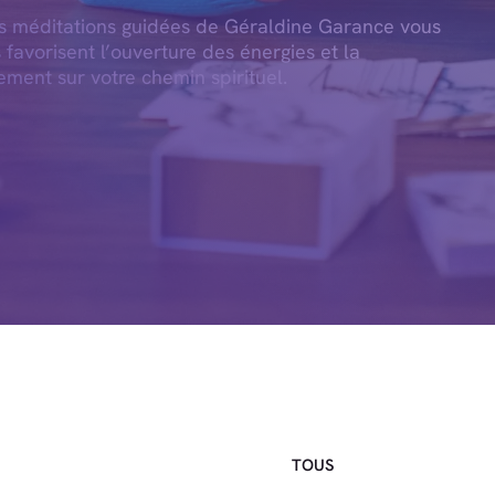
es méditations guidées de Géraldine Garance vous
s favorisent l’ouverture des énergies et la
ement sur votre chemin spirituel.
TOUS