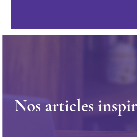
N
o
s
a
r
t
i
c
l
e
s
i
n
s
p
i