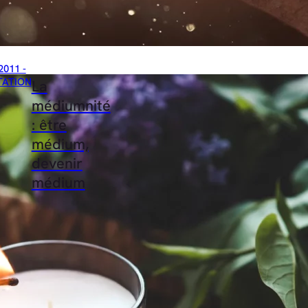
2011 -
TATION
La
médiumnité
: être
médium,
devenir
médium