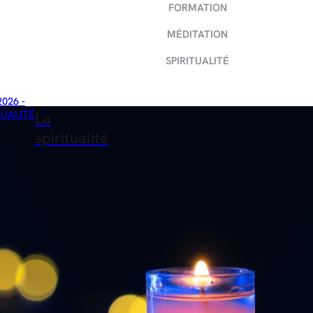
FORMATION
MÉDITATION
SPIRITUALITÉ
2026 -
TUALITÉ
La
spiritualité