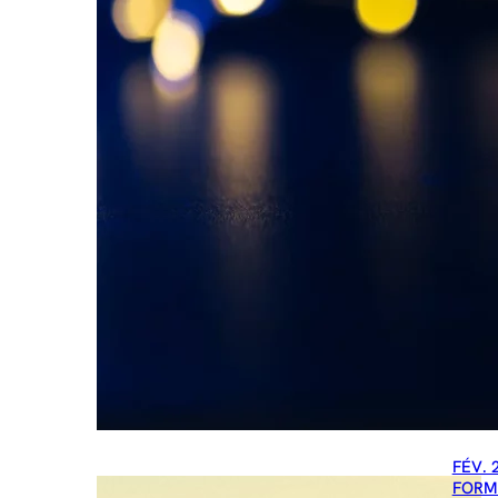
FÉV. 
FORM