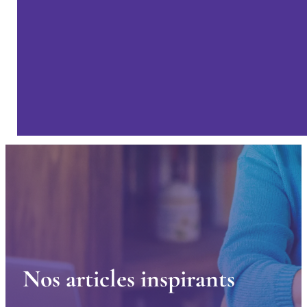
N
o
s
a
r
t
i
c
l
e
s
i
n
s
p
i
r
a
n
t
s