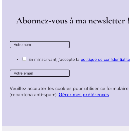
A
b
o
n
n
e
z
-
v
o
u
s
à
m
a
n
e
w
s
l
e
t
t
e
r
!
En m'inscrivant, j'accepte la
politique de confidentialité
Veuillez accepter les cookies pour utiliser ce formulaire
(recaptcha anti-spam).
Gérer mes préférences