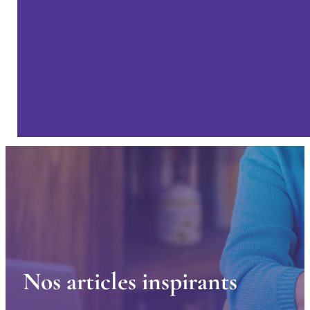
N
o
s
a
r
t
i
c
l
e
s
i
n
s
p
i
r
a
n
t
s