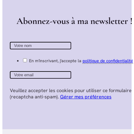
A
b
o
n
n
e
z
-
v
o
u
s
à
m
a
n
e
w
s
l
e
t
t
e
r
!
En m'inscrivant, j'accepte la
politique de confidentialité
Veuillez accepter les cookies pour utiliser ce formulaire
(recaptcha anti-spam).
Gérer mes préférences