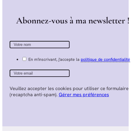
A
b
o
n
n
e
z
-
v
o
u
s
à
m
a
n
e
w
s
l
e
t
t
e
r
!
En m'inscrivant, j'accepte la
politique de confidentialité
Veuillez accepter les cookies pour utiliser ce formulaire
(recaptcha anti-spam).
Gérer mes préférences