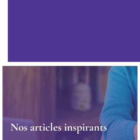
N
o
s
a
r
t
i
c
l
e
s
i
n
s
p
i
r
a
n
t
s