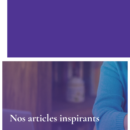
N
o
s
a
r
t
i
c
l
e
s
i
n
s
p
i
r
a
n
t
s