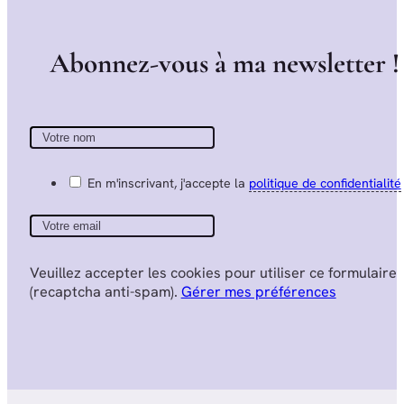
A
b
o
n
n
e
z
-
v
o
u
s
à
m
a
n
e
w
s
l
e
t
t
e
r
!
En m'inscrivant, j'accepte la
politique de confidentialité
Veuillez accepter les cookies pour utiliser ce formulaire
(recaptcha anti-spam).
Gérer mes préférences