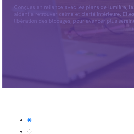
Conçues en reliance avec les plans de lumière, l
aident à retrouver calme et clarté intérieure. Elle
libération des blocages, pour avancer plus serein