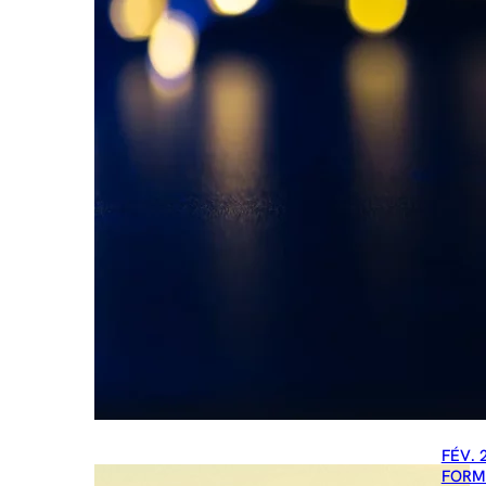
FÉV. 
FORM