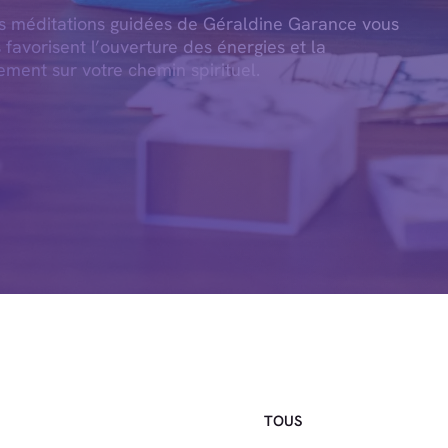
es méditations guidées de Géraldine Garance vous
s favorisent l’ouverture des énergies et la
ement sur votre chemin spirituel.
TOUS