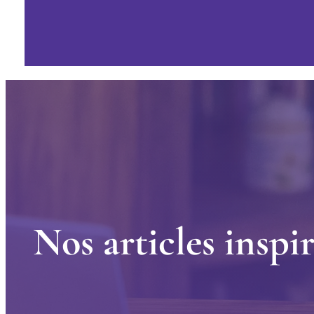
N
o
s
a
r
t
i
c
l
e
s
i
n
s
p
i