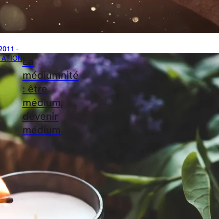
2011 -
TATION
La
médiumnité
: être
médium,
devenir
médium