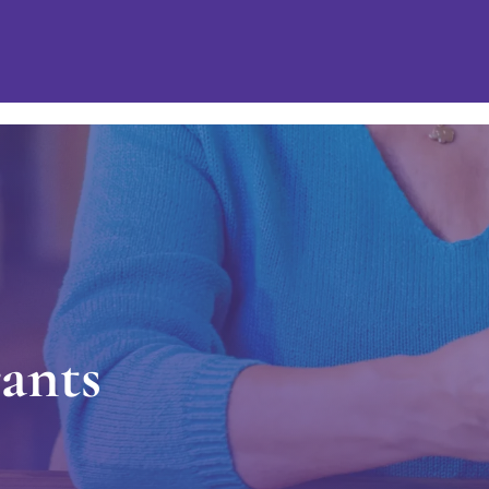
r
a
n
t
s