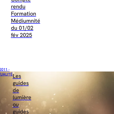
rendu
Formation
Médiumnité
du 01/02
fév 2025
2011 -
TUALITÉ
Les
guides
de
lumière
ou
guides