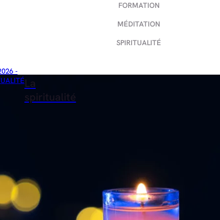
FORMATION
MÉDITATION
SPIRITUALITÉ
2026 -
TUALITÉ
La
spiritualité