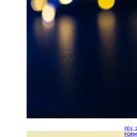
FÉV. 
FORM