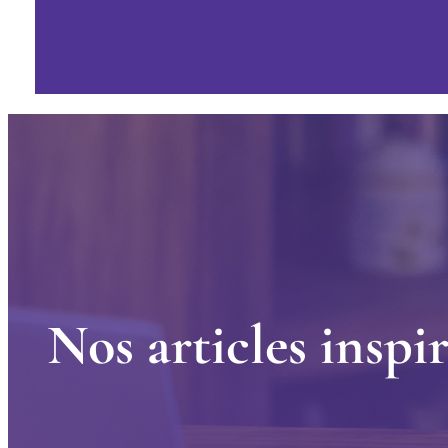
N
o
s
a
r
t
i
c
l
e
s
i
n
s
p
i