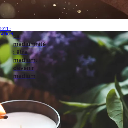
2011 -
TATION
La
médiumnité
: être
médium,
devenir
médium