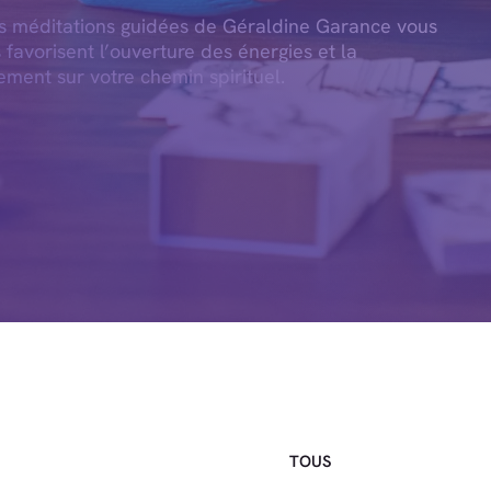
es méditations guidées de Géraldine Garance vous
s favorisent l’ouverture des énergies et la
ement sur votre chemin spirituel.
TOUS