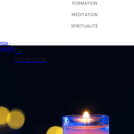
FORMATION
MÉDITATION
SPIRITUALITÉ
2026 -
TUALITÉ
La
spiritualité