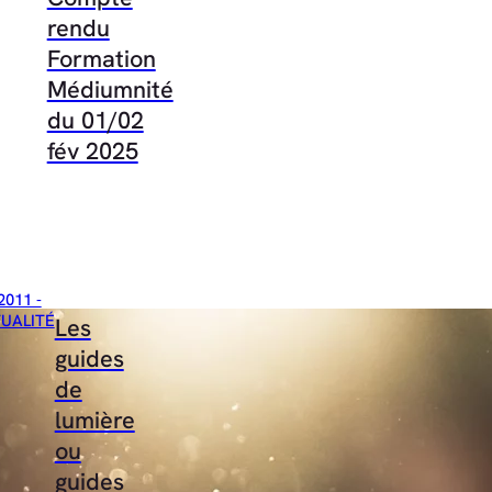
rendu
Formation
Médiumnité
du 01/02
fév 2025
2011 -
TUALITÉ
Les
guides
de
lumière
ou
guides