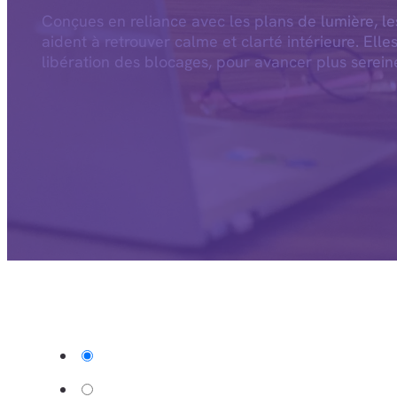
Conçues en reliance avec les plans de lumière, l
aident à retrouver calme et clarté intérieure. Elle
libération des blocages, pour avancer plus serein