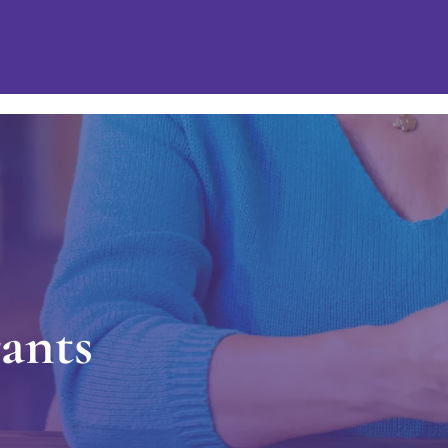
r
a
n
t
s