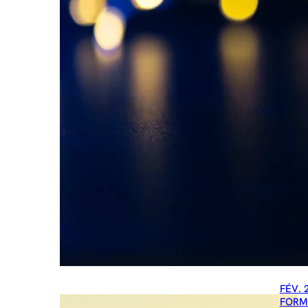
FÉV. 
FORM