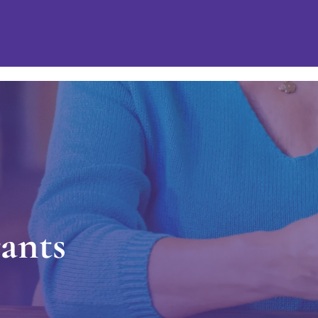
r
a
n
t
s