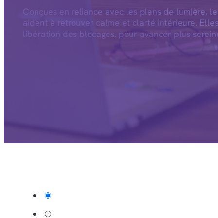
Conçues en reliance avec les plans de lumière, l
aident à retrouver calme et clarté intérieure. Elle
libération des blocages, pour avancer plus serein