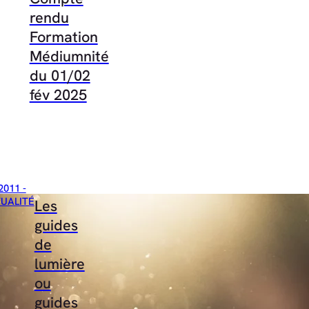
rendu
Formation
Médiumnité
du 01/02
fév 2025
2011 -
TUALITÉ
Les
guides
de
lumière
ou
guides