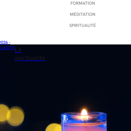
FORMATION
MÉDITATION
SPIRITUALITÉ
2026 -
TUALITÉ
La
spiritualité