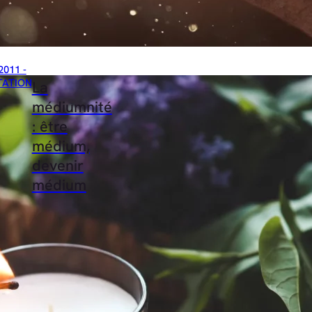
2011 -
TATION
La
médiumnité
: être
médium,
devenir
médium