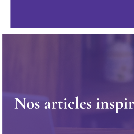
N
o
s
a
r
t
i
c
l
e
s
i
n
s
p
i