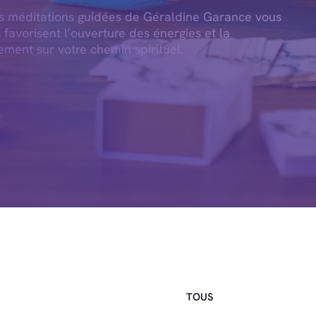
es méditations guidées de Géraldine Garance vous
s favorisent l’ouverture des énergies et la
ement sur votre chemin spirituel.
TOUS