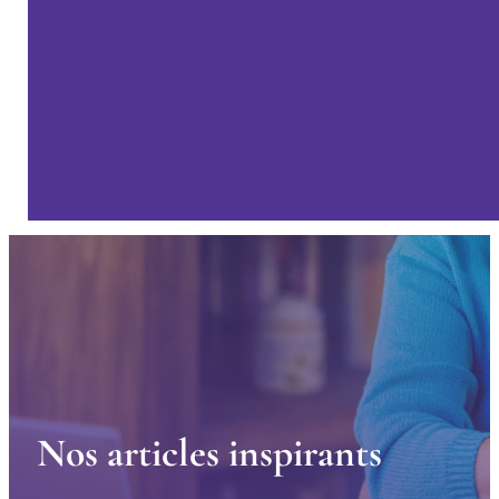
N
o
s
a
r
t
i
c
l
e
s
i
n
s
p
i
r
a
n
t
s