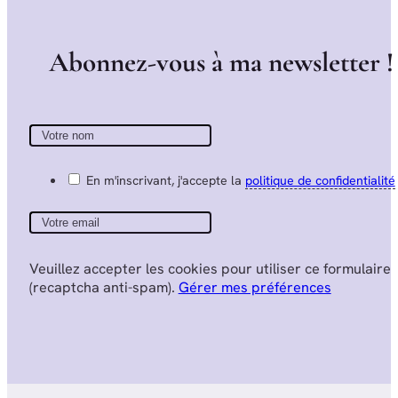
A
b
o
n
n
e
z
-
v
o
u
s
à
m
a
n
e
w
s
l
e
t
t
e
r
!
En m'inscrivant, j'accepte la
politique de confidentialité
Veuillez accepter les cookies pour utiliser ce formulaire
(recaptcha anti-spam).
Gérer mes préférences