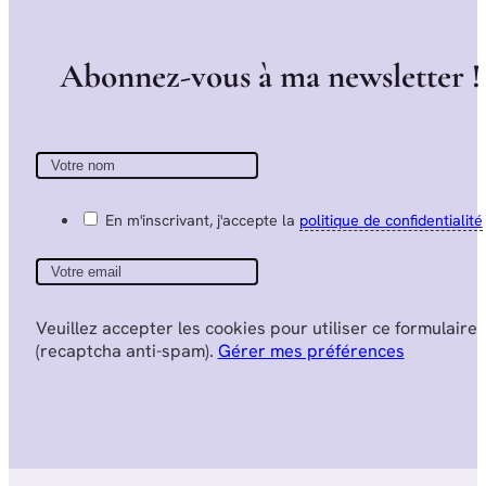
A
b
o
n
n
e
z
-
v
o
u
s
à
m
a
n
e
w
s
l
e
t
t
e
r
!
En m'inscrivant, j'accepte la
politique de confidentialité
Veuillez accepter les cookies pour utiliser ce formulaire
(recaptcha anti-spam).
Gérer mes préférences