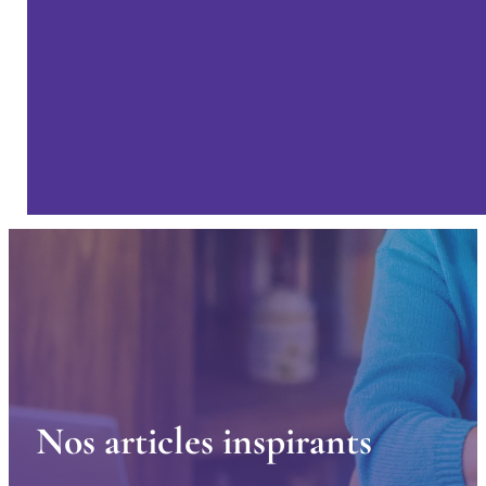
N
o
s
a
r
t
i
c
l
e
s
i
n
s
p
i
r
a
n
t
s