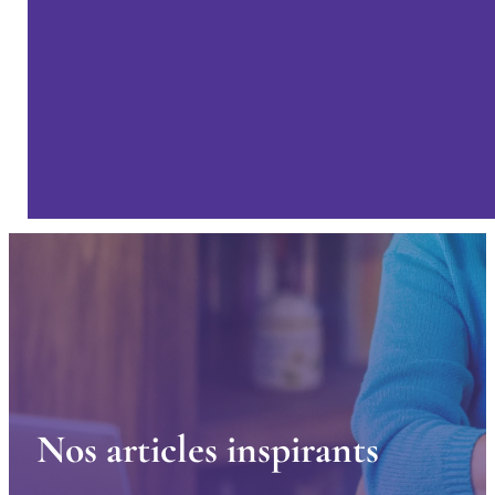
N
o
s
a
r
t
i
c
l
e
s
i
n
s
p
i
r
a
n
t
s