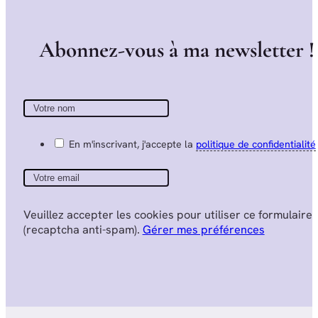
A
b
o
n
n
e
z
-
v
o
u
s
à
m
a
n
e
w
s
l
e
t
t
e
r
!
En m'inscrivant, j'accepte la
politique de confidentialité
Veuillez accepter les cookies pour utiliser ce formulaire
(recaptcha anti-spam).
Gérer mes préférences