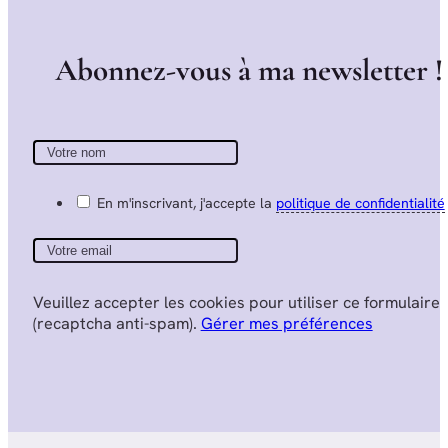
A
b
o
n
n
e
z
-
v
o
u
s
à
m
a
n
e
w
s
l
e
t
t
e
r
!
En m'inscrivant, j'accepte la
politique de confidentialité
Veuillez accepter les cookies pour utiliser ce formulaire
(recaptcha anti-spam).
Gérer mes préférences