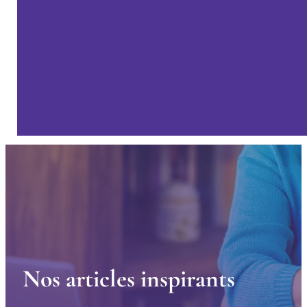
N
o
s
a
r
t
i
c
l
e
s
i
n
s
p
i
r
a
n
t
s