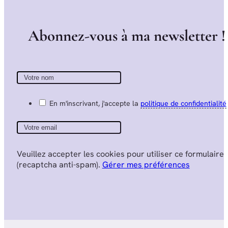
A
b
o
n
n
e
z
-
v
o
u
s
à
m
a
n
e
w
s
l
e
t
t
e
r
!
En m'inscrivant, j'accepte la
politique de confidentialité
Veuillez accepter les cookies pour utiliser ce formulaire
(recaptcha anti-spam).
Gérer mes préférences