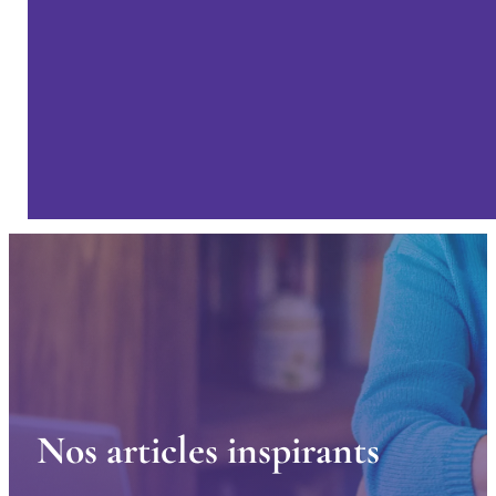
N
o
s
a
r
t
i
c
l
e
s
i
n
s
p
i
r
a
n
t
s