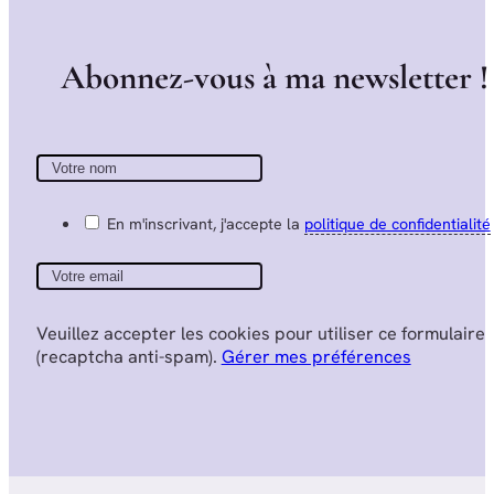
A
b
o
n
n
e
z
-
v
o
u
s
à
m
a
n
e
w
s
l
e
t
t
e
r
!
En m'inscrivant, j'accepte la
politique de confidentialité
Veuillez accepter les cookies pour utiliser ce formulaire
(recaptcha anti-spam).
Gérer mes préférences