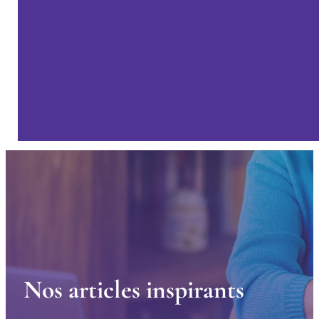
N
o
s
a
r
t
i
c
l
e
s
i
n
s
p
i
r
a
n
t
s