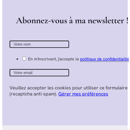
A
b
o
n
n
e
z
-
v
o
u
s
à
m
a
n
e
w
s
l
e
t
t
e
r
!
En m'inscrivant, j'accepte la
politique de confidentialité
Veuillez accepter les cookies pour utiliser ce formulaire
(recaptcha anti-spam).
Gérer mes préférences