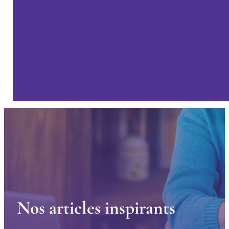
N
o
s
a
r
t
i
c
l
e
s
i
n
s
p
i
r
a
n
t
s