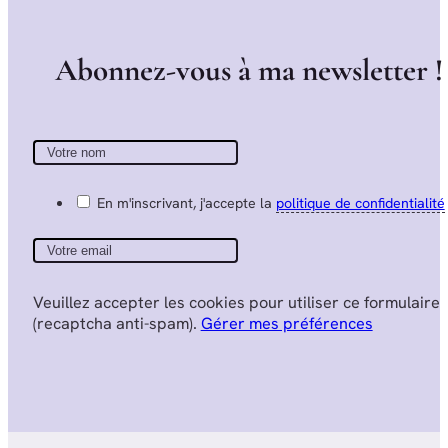
A
b
o
n
n
e
z
-
v
o
u
s
à
m
a
n
e
w
s
l
e
t
t
e
r
!
En m'inscrivant, j'accepte la
politique de confidentialité
Veuillez accepter les cookies pour utiliser ce formulaire
(recaptcha anti-spam).
Gérer mes préférences