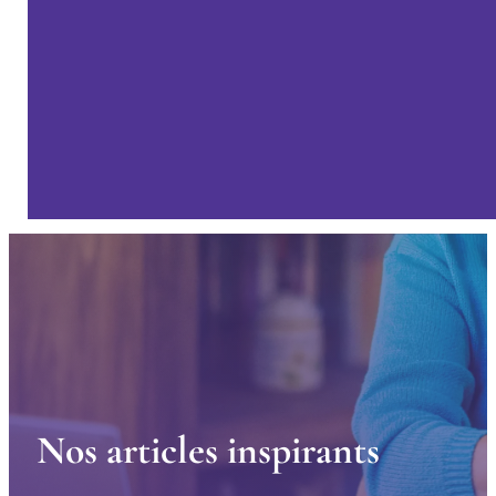
N
o
s
a
r
t
i
c
l
e
s
i
n
s
p
i
r
a
n
t
s