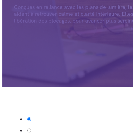
Conçues en reliance avec les plans de lumière, l
aident à retrouver calme et clarté intérieure. Elle
libération des blocages, pour avancer plus serein