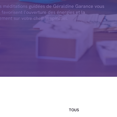
es méditations guidées de Géraldine Garance vous
s favorisent l’ouverture des énergies et la
ement sur votre chemin spirituel.
TOUS