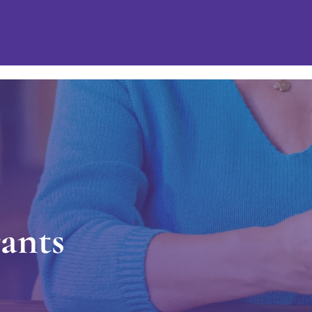
r
a
n
t
s