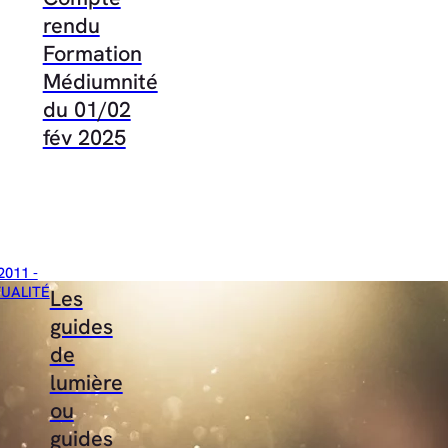
rendu
Formation
Médiumnité
du 01/02
fév 2025
2011 -
TUALITÉ
Les
guides
de
lumière
ou
guides