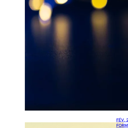
FÉV. 
FORM