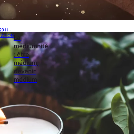
2011 -
TATION
La
médiumnité
: être
médium,
devenir
médium