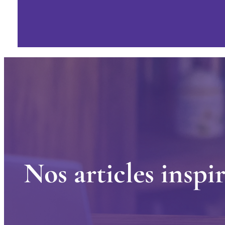
N
o
s
a
r
t
i
c
l
e
s
i
n
s
p
i