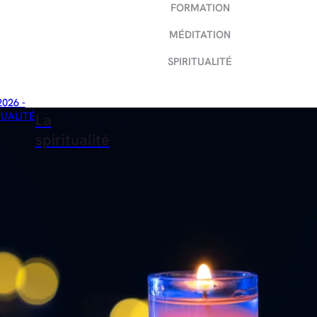
FORMATION
MÉDITATION
SPIRITUALITÉ
2026 -
TUALITÉ
La
spiritualité