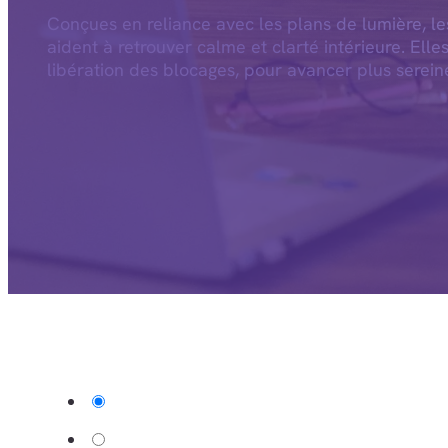
Conçues en reliance avec les plans de lumière, l
aident à retrouver calme et clarté intérieure. Elle
libération des blocages, pour avancer plus serein