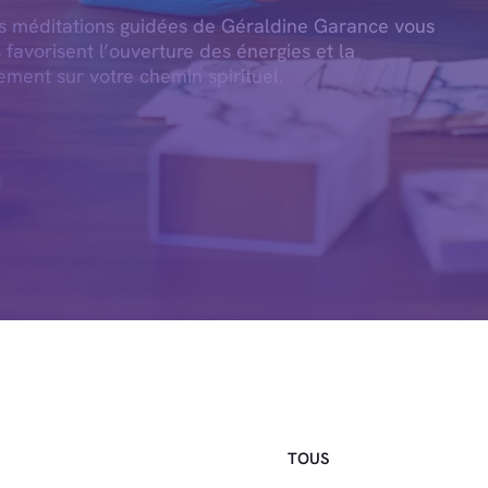
es méditations guidées de Géraldine Garance vous
s favorisent l’ouverture des énergies et la
ement sur votre chemin spirituel.
TOUS