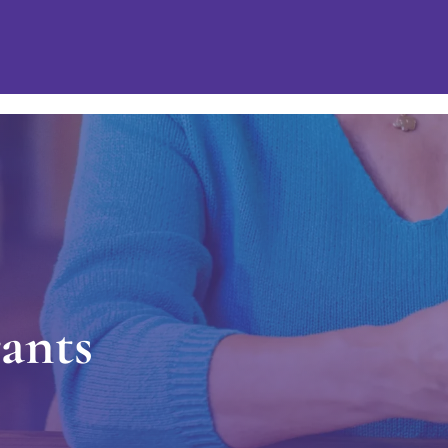
r
a
n
t
s