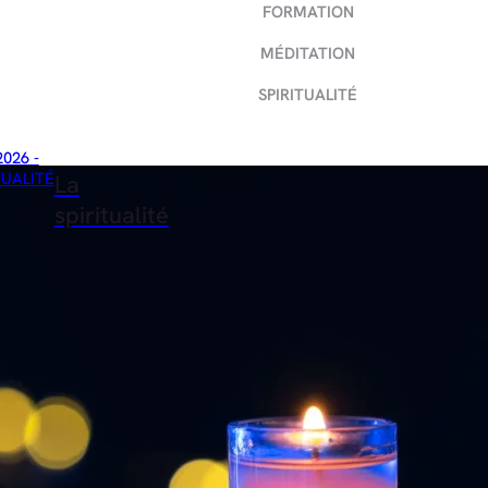
FORMATION
MÉDITATION
SPIRITUALITÉ
2026 -
TUALITÉ
La
spiritualité