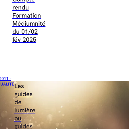
rendu
Formation
Médiumnité
du 01/02
fév 2025
2011 -
TUALITÉ
Les
guides
de
lumière
ou
guides