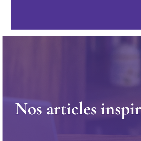
N
o
s
a
r
t
i
c
l
e
s
i
n
s
p
i