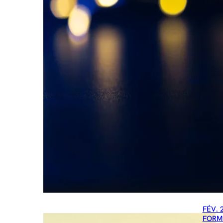
FÉV. 
FORM