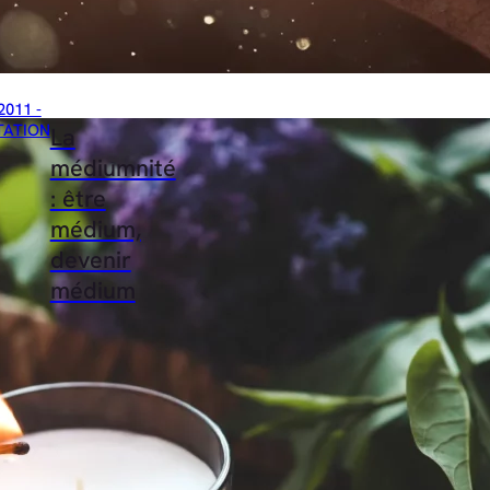
2011 -
TATION
La
médiumnité
: être
médium,
devenir
médium