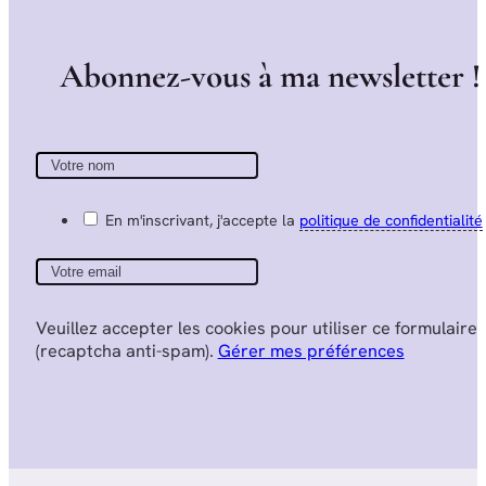
A
b
o
n
n
e
z
-
v
o
u
s
à
m
a
n
e
w
s
l
e
t
t
e
r
!
En m'inscrivant, j'accepte la
politique de confidentialité
Veuillez accepter les cookies pour utiliser ce formulaire
(recaptcha anti-spam).
Gérer mes préférences