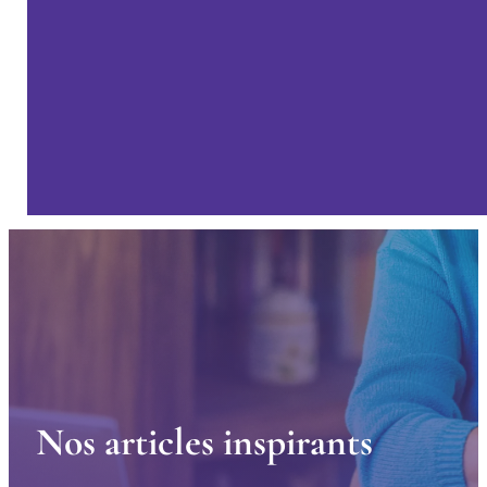
N
o
s
a
r
t
i
c
l
e
s
i
n
s
p
i
r
a
n
t
s