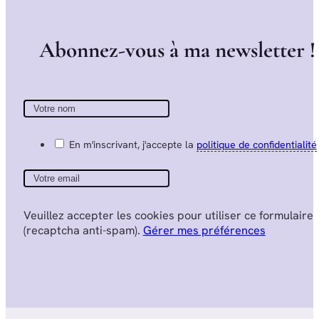
A
b
o
n
n
e
z
-
v
o
u
s
à
m
a
n
e
w
s
l
e
t
t
e
r
!
En m'inscrivant, j'accepte la
politique de confidentialité
Veuillez accepter les cookies pour utiliser ce formulaire
(recaptcha anti-spam).
Gérer mes préférences