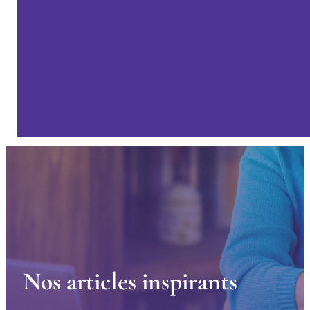
N
o
s
a
r
t
i
c
l
e
s
i
n
s
p
i
r
a
n
t
s