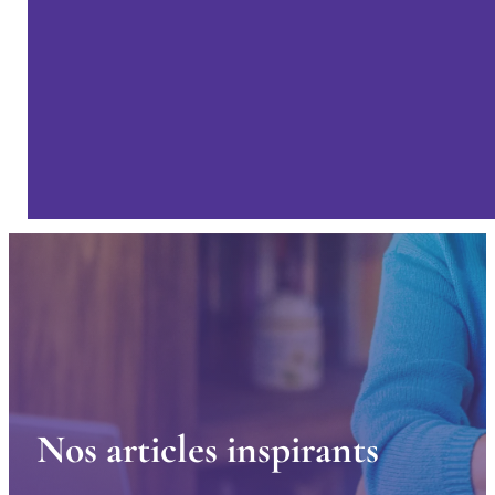
N
o
s
a
r
t
i
c
l
e
s
i
n
s
p
i
r
a
n
t
s