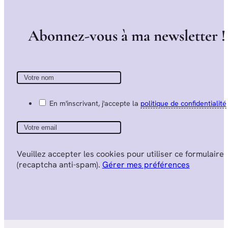
A
b
o
n
n
e
z
-
v
o
u
s
à
m
a
n
e
w
s
l
e
t
t
e
r
!
En m'inscrivant, j'accepte la
politique de confidentialité
Veuillez accepter les cookies pour utiliser ce formulaire
(recaptcha anti-spam).
Gérer mes préférences