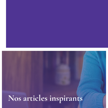
N
o
s
a
r
t
i
c
l
e
s
i
n
s
p
i
r
a
n
t
s