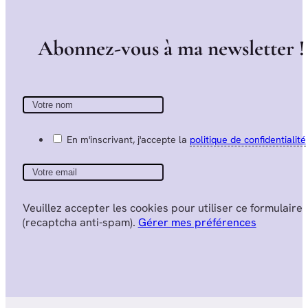
A
b
o
n
n
e
z
-
v
o
u
s
à
m
a
n
e
w
s
l
e
t
t
e
r
!
En m'inscrivant, j'accepte la
politique de confidentialité
Veuillez accepter les cookies pour utiliser ce formulaire
(recaptcha anti-spam).
Gérer mes préférences