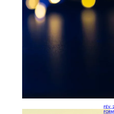
FÉV. 
FORM