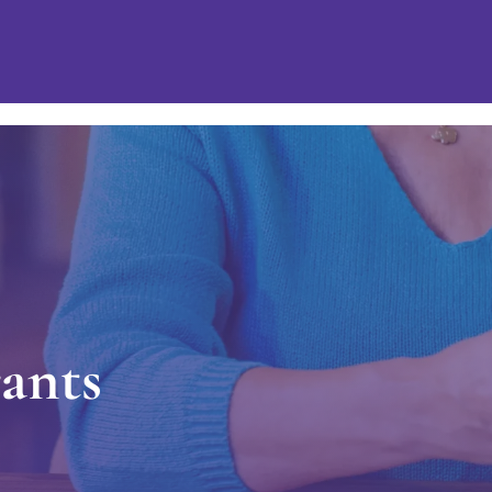
r
a
n
t
s