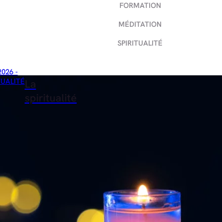
FORMATION
MÉDITATION
SPIRITUALITÉ
2026 -
TUALITÉ
La
spiritualité