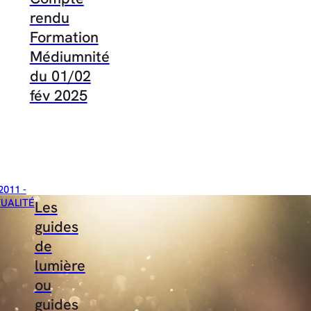
rendu
Formation
Médiumnité
du 01/02
fév 2025
2011 -
TUALITÉ
Les
guides
de
lumière
ou
guides