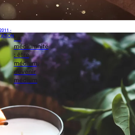
2011 -
TATION
La
médiumnité
: être
médium,
devenir
médium