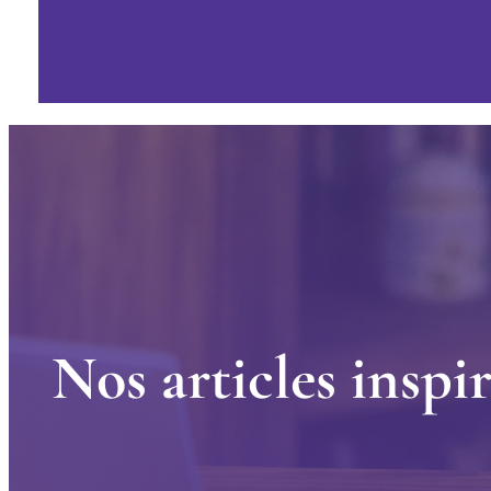
N
o
s
a
r
t
i
c
l
e
s
i
n
s
p
i