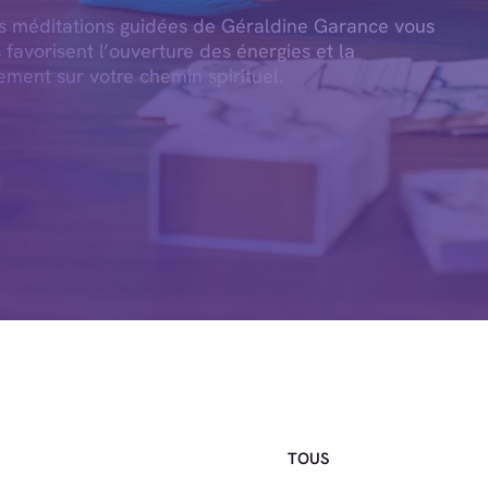
es méditations guidées de Géraldine Garance vous
s favorisent l’ouverture des énergies et la
ement sur votre chemin spirituel.
TOUS