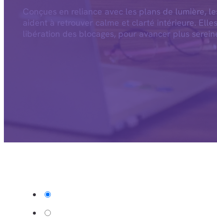
Conçues en reliance avec les plans de lumière, l
aident à retrouver calme et clarté intérieure. Elle
libération des blocages, pour avancer plus serein