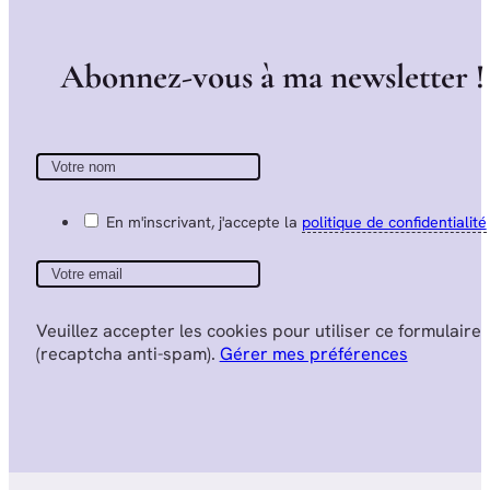
A
b
o
n
n
e
z
-
v
o
u
s
à
m
a
n
e
w
s
l
e
t
t
e
r
!
En m'inscrivant, j'accepte la
politique de confidentialité
Veuillez accepter les cookies pour utiliser ce formulaire
(recaptcha anti-spam).
Gérer mes préférences