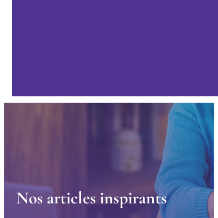
N
o
s
a
r
t
i
c
l
e
s
i
n
s
p
i
r
a
n
t
s