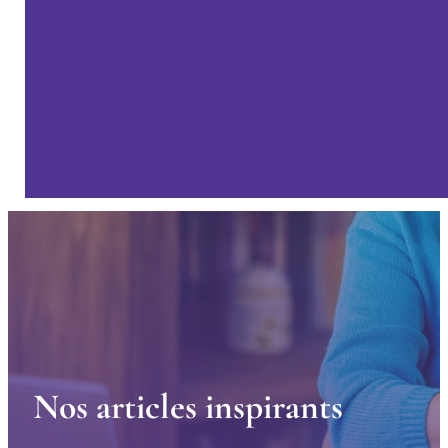
N
o
s
a
r
t
i
c
l
e
s
i
n
s
p
i
r
a
n
t
s