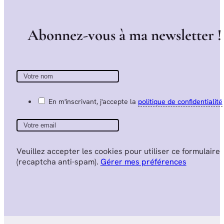
A
b
o
n
n
e
z
-
v
o
u
s
à
m
a
n
e
w
s
l
e
t
t
e
r
!
En m'inscrivant, j'accepte la
politique de confidentialité
Veuillez accepter les cookies pour utiliser ce formulaire
(recaptcha anti-spam).
Gérer mes préférences