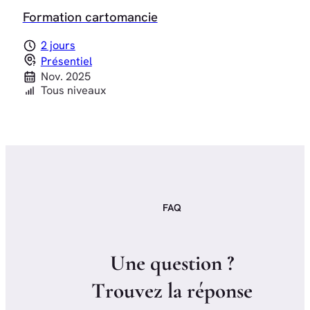
Formation cartomancie
2 jours
Présentiel
Nov. 2025
Tous niveaux
FAQ
U
n
e
q
u
e
s
t
i
o
n
?
T
r
o
u
v
e
z
l
a
r
é
p
o
n
s
e