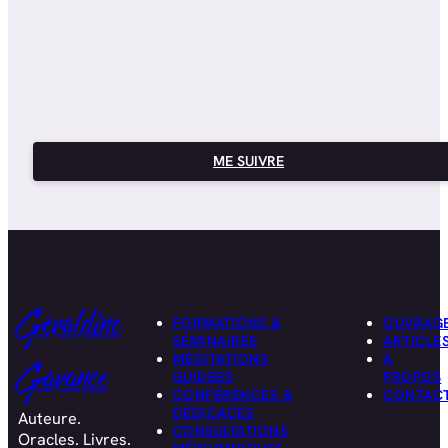
ME SUIVRE
Géraldine
FORMATIONS &
OUVRAG
SÉMINAIRES
ARTICLE
MÉDITATIONS
À
Garance
GUIDÉES
PROPOS
CONFÉRENCES &
CONTAC
DÉDICACES
Auteure.
CONSULTATIONS
Oracles. Livres.