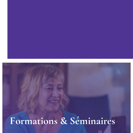
F
o
r
m
a
t
i
o
n
s
&
S
é
m
i
n
a
i
r
e
s