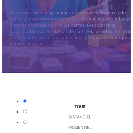
Découvrez des programmes conçus avec les Êtres de
lumière, pour développer votre médiumnité, accéder à v
annales akashiques, lire les cartes avec clarté ou
approfondir votre relation de flammes jumelles. En ligne
en présentiel, dans un cadre énergétique, authentique e
transformateur.
TOUS
DISTANCIEL
PRÉSENTIEL