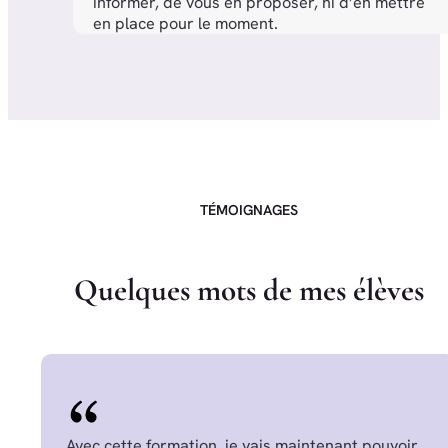
informer, de vous en proposer, ni d’en mettre
en place pour le moment.
TÉMOIGNAGES
Q
u
e
l
q
u
e
s
m
o
t
s
d
e
m
e
s
é
l
è
v
e
s
Avec cette formation, je vais maintenant pouvoir