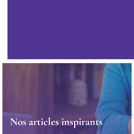
N
o
s
a
r
t
i
c
l
e
s
i
n
s
p
i
r
a
n
t
s