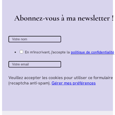
A
b
o
n
n
e
z
-
v
o
u
s
à
m
a
n
e
w
s
l
e
t
t
e
r
!
En m'inscrivant, j'accepte la
politique de confidentialité
Veuillez accepter les cookies pour utiliser ce formulaire
(recaptcha anti-spam).
Gérer mes préférences