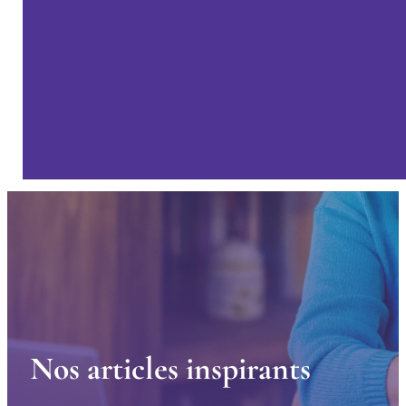
N
o
s
a
r
t
i
c
l
e
s
i
n
s
p
i
r
a
n
t
s