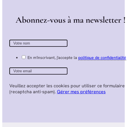
A
b
o
n
n
e
z
-
v
o
u
s
à
m
a
n
e
w
s
l
e
t
t
e
r
!
En m'inscrivant, j'accepte la
politique de confidentialité
Veuillez accepter les cookies pour utiliser ce formulaire
(recaptcha anti-spam).
Gérer mes préférences