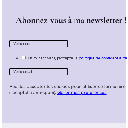
A
b
o
n
n
e
z
-
v
o
u
s
à
m
a
n
e
w
s
l
e
t
t
e
r
!
En m'inscrivant, j'accepte la
politique de confidentialité
Veuillez accepter les cookies pour utiliser ce formulaire
(recaptcha anti-spam).
Gérer mes préférences