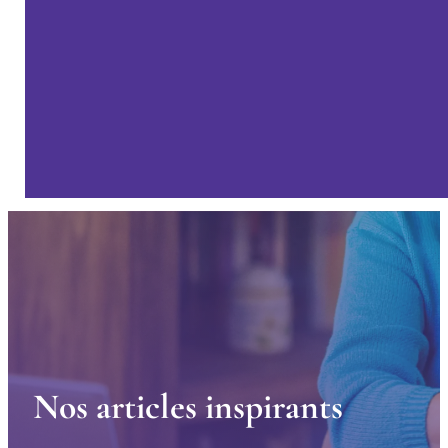
N
o
s
a
r
t
i
c
l
e
s
i
n
s
p
i
r
a
n
t
s