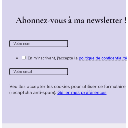
A
b
o
n
n
e
z
-
v
o
u
s
à
m
a
n
e
w
s
l
e
t
t
e
r
!
En m'inscrivant, j'accepte la
politique de confidentialité
Veuillez accepter les cookies pour utiliser ce formulaire
(recaptcha anti-spam).
Gérer mes préférences