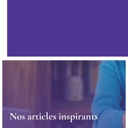
N
o
s
a
r
t
i
c
l
e
s
i
n
s
p
i
r
a
n
t
s