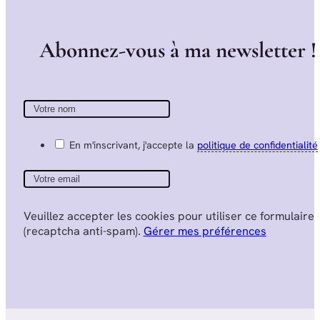
A
b
o
n
n
e
z
-
v
o
u
s
à
m
a
n
e
w
s
l
e
t
t
e
r
!
En m'inscrivant, j'accepte la
politique de confidentialité
Veuillez accepter les cookies pour utiliser ce formulaire
(recaptcha anti-spam).
Gérer mes préférences