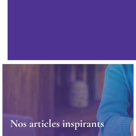
N
o
s
a
r
t
i
c
l
e
s
i
n
s
p
i
r
a
n
t
s