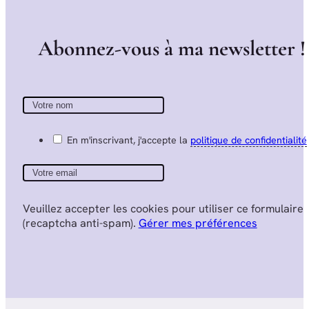
A
b
o
n
n
e
z
-
v
o
u
s
à
m
a
n
e
w
s
l
e
t
t
e
r
!
En m'inscrivant, j'accepte la
politique de confidentialité
Veuillez accepter les cookies pour utiliser ce formulaire
(recaptcha anti-spam).
Gérer mes préférences