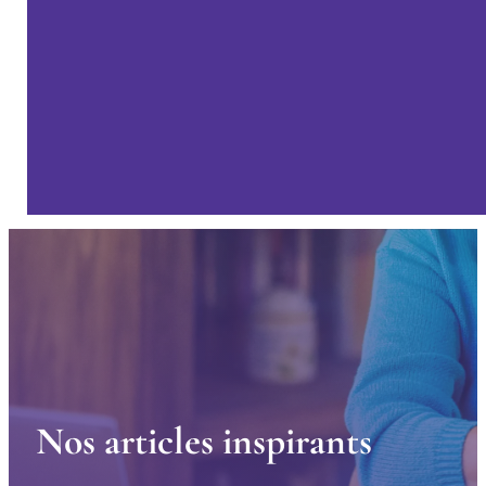
N
o
s
a
r
t
i
c
l
e
s
i
n
s
p
i
r
a
n
t
s