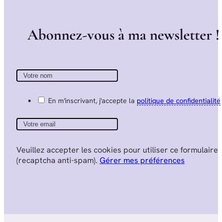
A
b
o
n
n
e
z
-
v
o
u
s
à
m
a
n
e
w
s
l
e
t
t
e
r
!
En m'inscrivant, j'accepte la
politique de confidentialité
Veuillez accepter les cookies pour utiliser ce formulaire
(recaptcha anti-spam).
Gérer mes préférences