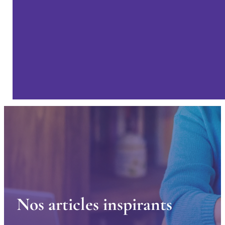
N
o
s
a
r
t
i
c
l
e
s
i
n
s
p
i
r
a
n
t
s