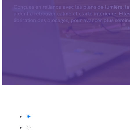
Conçues en reliance avec les plans de lumière, l
aident à retrouver calme et clarté intérieure. Elle
libération des blocages, pour avancer plus serein