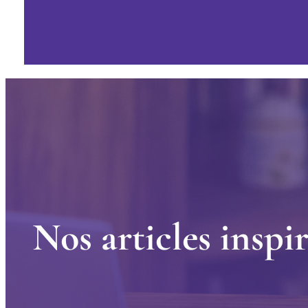
N
o
s
a
r
t
i
c
l
e
s
i
n
s
p
i