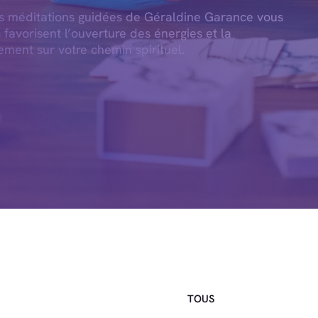
es méditations guidées de Géraldine Garance vous
s favorisent l’ouverture des énergies et la
ement sur votre chemin spirituel.
TOUS