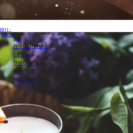
2011 -
TATION
La
médiumnité
: être
médium,
devenir
médium