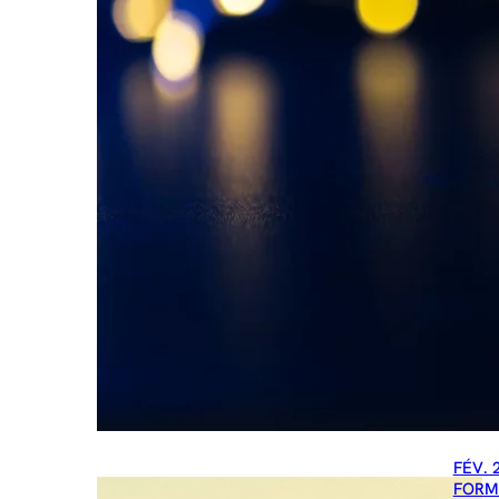
FÉV. 
FORM