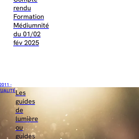
rendu
Formation
Médiumnité
du 01/02
fév 2025
2011 -
TUALITÉ
Les
guides
de
lumière
ou
guides