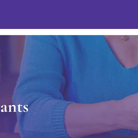
r
a
n
t
s