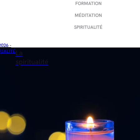
FORMATION
MÉDITATION
SPIRITUALITÉ
2026 -
TUALITÉ
La
spiritualité