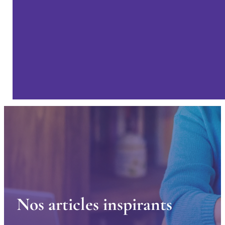
N
o
s
a
r
t
i
c
l
e
s
i
n
s
p
i
r
a
n
t
s