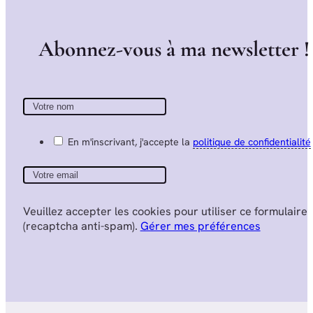
A
b
o
n
n
e
z
-
v
o
u
s
à
m
a
n
e
w
s
l
e
t
t
e
r
!
En m'inscrivant, j'accepte la
politique de confidentialité
Veuillez accepter les cookies pour utiliser ce formulaire
(recaptcha anti-spam).
Gérer mes préférences