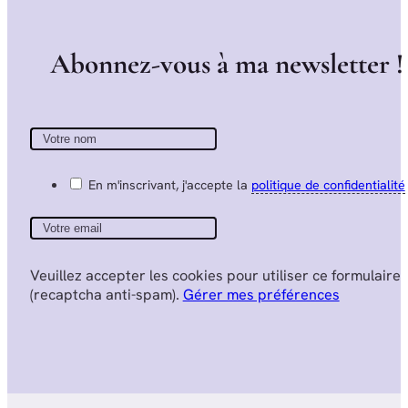
A
b
o
n
n
e
z
-
v
o
u
s
à
m
a
n
e
w
s
l
e
t
t
e
r
!
En m'inscrivant, j'accepte la
politique de confidentialité
Veuillez accepter les cookies pour utiliser ce formulaire
(recaptcha anti-spam).
Gérer mes préférences