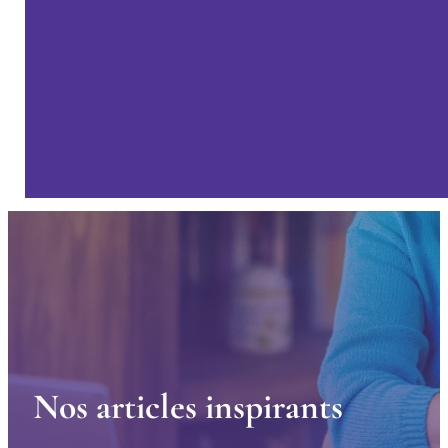
N
o
s
a
r
t
i
c
l
e
s
i
n
s
p
i
r
a
n
t
s