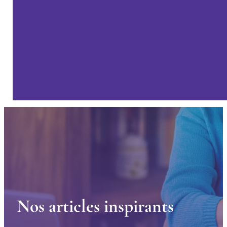
N
o
s
a
r
t
i
c
l
e
s
i
n
s
p
i
r
a
n
t
s