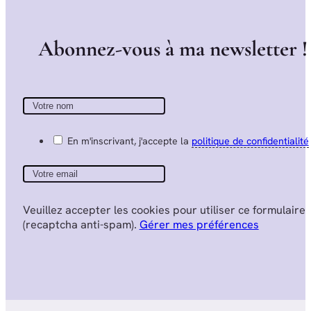
A
b
o
n
n
e
z
-
v
o
u
s
à
m
a
n
e
w
s
l
e
t
t
e
r
!
En m'inscrivant, j'accepte la
politique de confidentialité
Veuillez accepter les cookies pour utiliser ce formulaire
(recaptcha anti-spam).
Gérer mes préférences