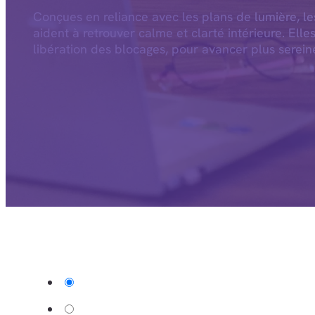
Conçues en reliance avec les plans de lumière, l
aident à retrouver calme et clarté intérieure. Elle
libération des blocages, pour avancer plus serein