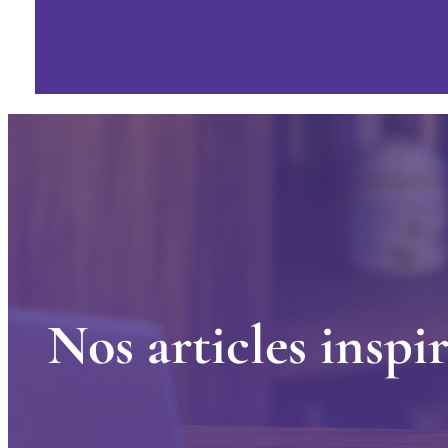
N
o
s
a
r
t
i
c
l
e
s
i
n
s
p
i