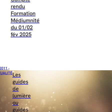
rendu
Formation
Médiumnité
du 01/02
fév 2025
2011 -
TUALITÉ
Les
guides
de
lumière
ou
guides