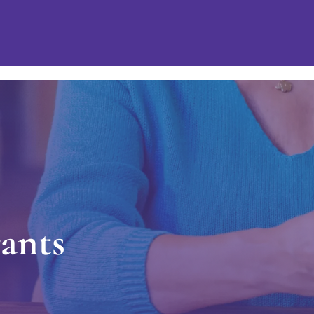
r
a
n
t
s