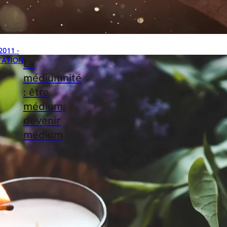
2011 -
TATION
La
médiumnité
: être
médium,
devenir
médium