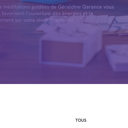
es méditations guidées de Géraldine Garance vous
s favorisent l’ouverture des énergies et la
ement sur votre chemin spirituel.
TOUS