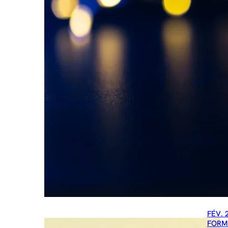
FÉV. 
FORM