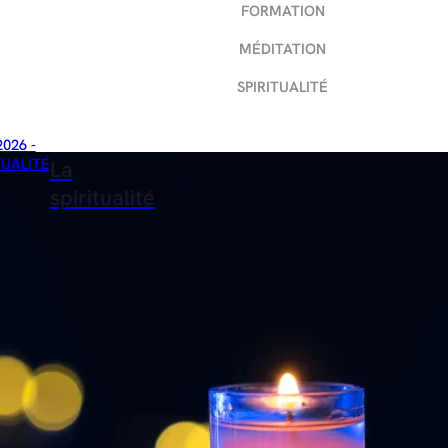
FORMATION
MÉDITATION
SPIRITUALITÉ
2026 -
TUALITÉ
La
spiritualité