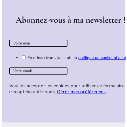
A
b
o
n
n
e
z
-
v
o
u
s
à
m
a
n
e
w
s
l
e
t
t
e
r
!
En m'inscrivant, j'accepte la
politique de confidentialité
Veuillez accepter les cookies pour utiliser ce formulaire
(recaptcha anti-spam).
Gérer mes préférences