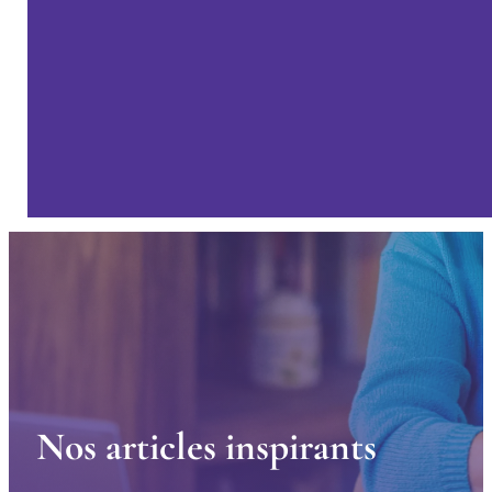
N
o
s
a
r
t
i
c
l
e
s
i
n
s
p
i
r
a
n
t
s