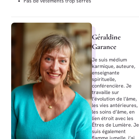
Pas de vêtements trop serrés
Géraldine
Garance
Je suis médium
karmique, auteure,
enseignante
spirituelle,
conférencière. Je
travaille sur
l’évolution de l’âme,
les vies antérieures,
les soins d’âme, en
lien étroit avec les
Êtres de Lumière. Je
suis également
flamme jumelle, j’ai