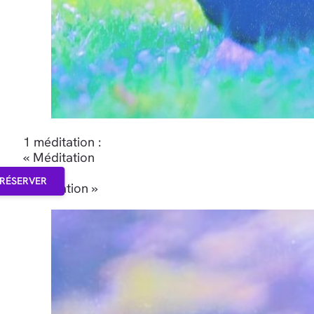
1 méditation :
« Méditation
de
RÉSERVER
purification »