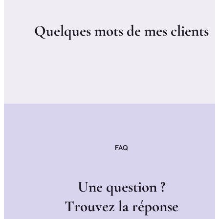
Q
u
e
l
q
u
e
s
m
o
t
s
d
e
m
e
s
c
l
i
e
n
t
s
FAQ
U
n
e
q
u
e
s
t
i
o
n
?
T
r
o
u
v
e
z
l
a
r
é
p
o
n
s
e