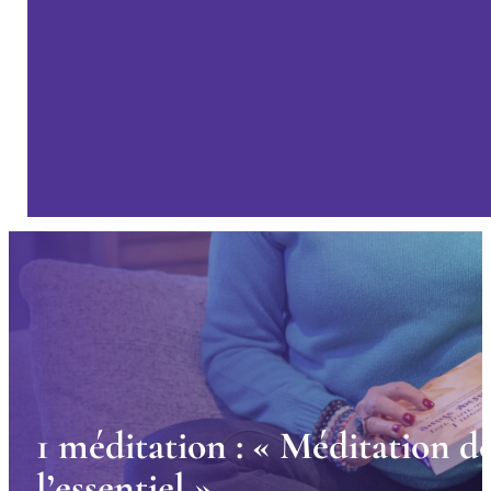
1
m
é
d
i
t
a
t
i
o
n
:
«
M
é
d
i
t
a
t
i
o
n
d
l
’
e
s
s
e
n
t
i
e
l
»