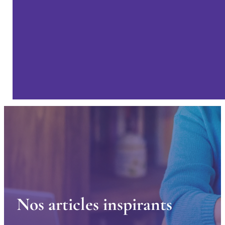
N
o
s
a
r
t
i
c
l
e
s
i
n
s
p
i
r
a
n
t
s