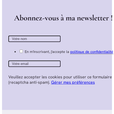
A
b
o
n
n
e
z
-
v
o
u
s
à
m
a
n
e
w
s
l
e
t
t
e
r
!
En m'inscrivant, j'accepte la
politique de confidentialité
Veuillez accepter les cookies pour utiliser ce formulaire
(recaptcha anti-spam).
Gérer mes préférences