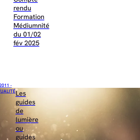
rendu
Formation
Médiumnité
du 01/02
fév 2025
2011 -
TUALITÉ
Les
guides
de
lumière
ou
guides