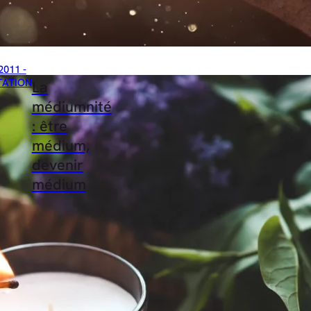
2011 -
TATION
La
médiumnité
: être
médium,
devenir
médium