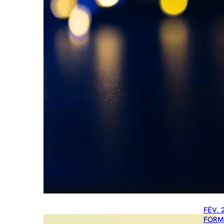
FÉV. 
FORM