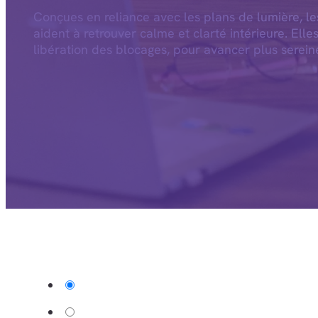
Conçues en reliance avec les plans de lumière, l
aident à retrouver calme et clarté intérieure. Elle
libération des blocages, pour avancer plus serein