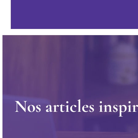
N
o
s
a
r
t
i
c
l
e
s
i
n
s
p
i