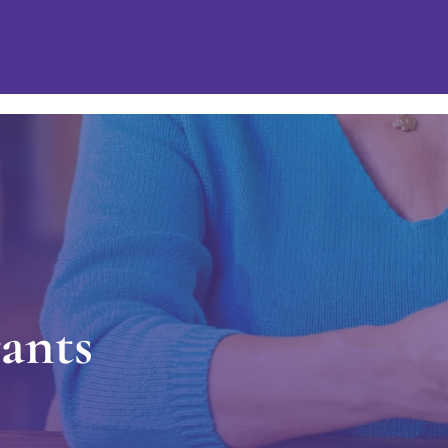
r
a
n
t
s