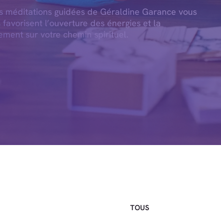
es méditations guidées de Géraldine Garance vous
s favorisent l’ouverture des énergies et la
ement sur votre chemin spirituel.
TOUS