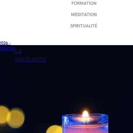
FORMATION
MÉDITATION
SPIRITUALITÉ
2026 -
TUALITÉ
La
spiritualité